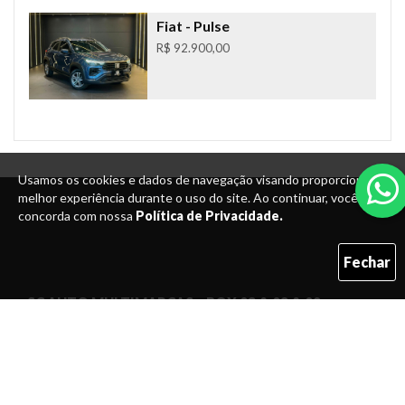
Fiat
- Pulse
R$ 92.900,00
Usamos os cookies e dados de navegação visando proporcionar uma
melhor experiência durante o uso do site. Ao continuar, você
concorda com nossa
Política de Privacidade.
Fechar
SC AUTO MULTIMARCAS – BOX 03 & 08 & 09
Rua Dr. Pedro Zimmermann, 1001 - Box 03 & 08 &
09 - Salto Norte, Blumenau / SC. CEP: 89065-000
(47)3144-4748 - Fixo