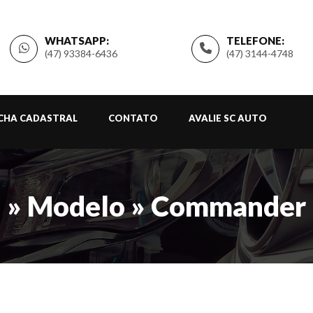
WHATSAPP:
TELEFONE:
(47) 93384-6436
(47) 3144-4748
ICHA CADASTRAL
CONTATO
AVALIE SC AUTO
» Modelo » Commander