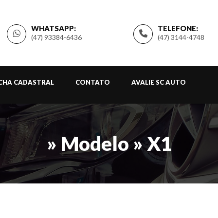
WHATSAPP:
TELEFONE:
(47) 93384-6436
(47) 3144-4748
ICHA CADASTRAL
CONTATO
AVALIE SC AUTO
» Modelo » X1