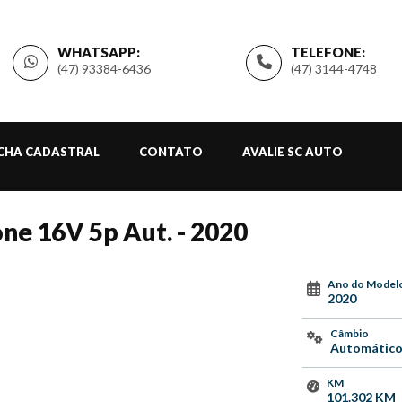
WHATSAPP:
TELEFONE:
(47) 93384-6436
(47) 3144-4748
ICHA CADASTRAL
CONTATO
AVALIE SC AUTO
ne 16V 5p Aut. - 2020
Ano do Model
2020
Câmbio
Automátic
KM
101.302 KM