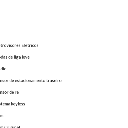
trovisores Elétricos
das de liga leve
dio
nsor de estacionamento traseiro
nsor de ré
stema keyless
om
m Original