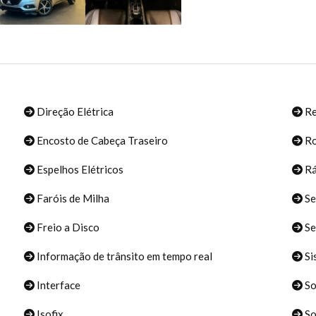
Direção Elétrica
Re
Encosto de Cabeça Traseiro
Ro
Espelhos Elétricos
Rá
Faróis de Milha
Se
Freio a Disco
Se
Informação de trânsito em tempo real
Si
Interface
S
Isofix
So