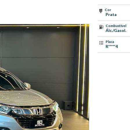
Cor
Prata
Combustível
Álc./Gasol.
Placa
R*****4