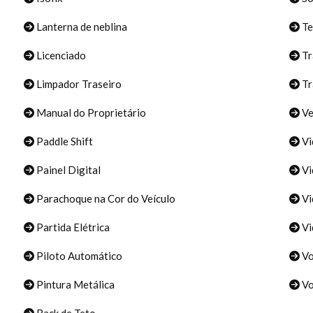
Lanterna de neblina
Te
Licenciado
Tr
Limpador Traseiro
Tr
Manual do Proprietário
Ve
Paddle Shift
Vi
Painel Digital
Vi
Parachoque na Cor do Veículo
Vi
Partida Elétrica
Vi
Piloto Automático
Vo
Pintura Metálica
Vo